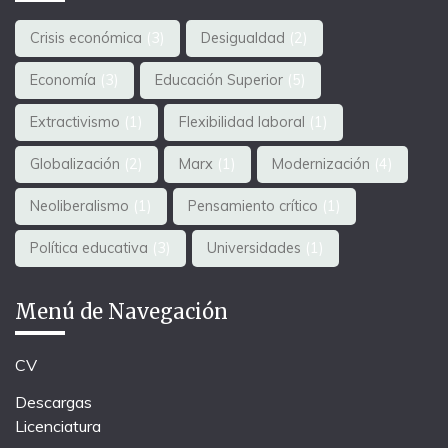
Crisis económica
(3)
Desigualdad
(2)
Economía
(3)
Educación Superior
(5)
Extractivismo
(1)
Flexibilidad laboral
(1)
Globalización
(2)
Marx
(1)
Modernización
(4)
Neoliberalismo
(1)
Pensamiento crítico
(1)
Política educativa
(3)
Universidades
(1)
Menú de Navegación
CV
Descargas
Licenciatura