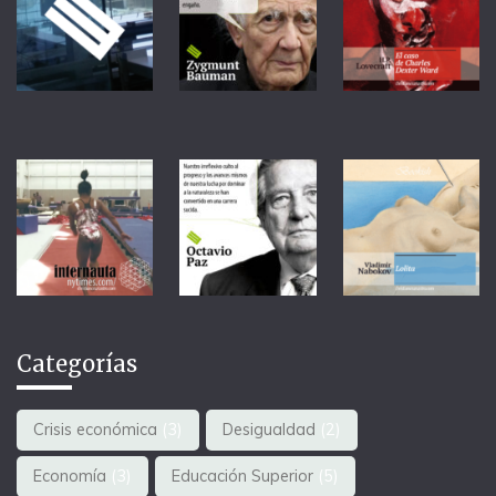
Categorías
Crisis económica
(3)
Desigualdad
(2)
Economía
(3)
Educación Superior
(5)